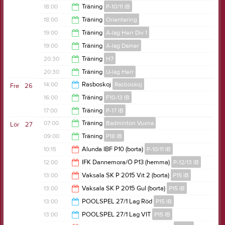
18:30
18:00
Träning
P-10/11 IB
19:30
18:00
Träning
Orientering
19:00
19:00
Träning
A-lag Herr Div 1
19:00
19:00
Träning
A-lag Damer
20:30
20:30
Träning
H7
20:30
20:30
Träning
U-lag Herr
23:30
14:00
Rasboskoj
Rasboskoj
Fre
26
22:00
16:00
Träning
F10-13 IB
16:00
17:00
Träning
P-17 IB
17:00
07:00
Träning
Badminton Vuxna
Lör
27
18:00
09:00
Träning
P18 IB
09:00
10:15
Alunda IBF P10 (borta)
P-10/11 IB
10:00
12:00
IFK Dannemora/Ö P13 (hemma)
P-12/13 IB
12:15
13:00
Vaksala SK P 2015 Vit 2 (borta)
P15 IB
14:00
13:00
Vaksala SK P 2015 Gul (borta)
P15 IB
15:00
13:00
POOLSPEL 27/1 Lag Röd
P15 IB
15:00
13:00
POOLSPEL 27/1 Lag VIT
P15 IB