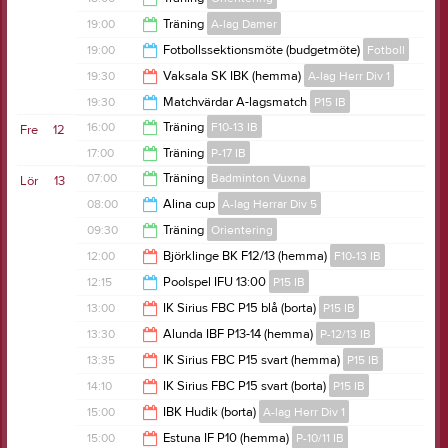
18:45
19:00
Träning
A-lag Damer
19:00
19:00
Fotbollssektionsmöte (budgetmöte)
Fotboll
20:30
19:30
Vaksala SK IBK (hemma)
A-lag Herr Div 1
20:30
19:30
Matchvärdar A-lagsmatch
P15 IB
21:30
16:00
Träning
F10-13 IB
Fre
12
22:00
17:00
Träning
P-17 IB
17:00
07:00
Träning
Badminton Vuxna
Lör
13
18:00
08:00
Alina cup
A-lag Herrar Div 5
09:00
09:30
Träning
Orientering
20:00
12:00
Björklinge BK F12/13 (hemma)
F10-13 IB
14:00
12:15
Poolspel IFU 13:00
P15 IB
14:00
13:00
IK Sirius FBC P15 blå (borta)
P15 IB
16:15
13:30
Alunda IBF P13-14 (hemma)
P-12/13 IB
15:00
13:35
IK Sirius FBC P15 svart (hemma)
P15 IB
15:30
14:10
IK Sirius FBC P15 svart (borta)
P15 IB
15:35
15:00
IBK Hudik (borta)
A-lag Herr Div 1
16:10
15:00
Estuna IF P10 (hemma)
P-10/11 IB