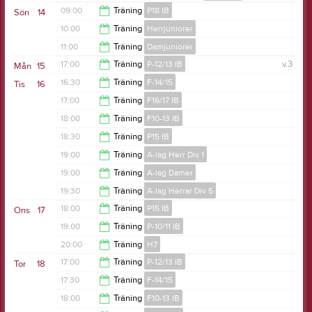
17:00
09:00
Träning
P18 IB
Sön
14
17:00
10:00
Träning
Herrjuniorer
10:00
11:00
Träning
Damjuniorer
11:00
17:00
Träning
P-12/13 IB
v.3
Mån
15
12:00
16:30
Träning
F-14/15
Tis
16
18:00
17:00
Träning
F16/17 IB
17:30
18:00
Träning
F10-13 IB
18:00
18:30
Träning
P15 IB
19:00
19:00
Träning
A-lag Herr Div 1
19:30
19:00
Träning
A-lag Damer
20:30
19:30
Träning
A-lag Herrar Div 5
20:30
18:00
Träning
P15 IB
Ons
17
21:00
19:00
Träning
P-10/11 IB
19:00
20:00
Träning
H7
20:00
17:00
Träning
P-12/13 IB
Tor
18
23:00
17:30
Träning
F-14/15
18:00
18:00
Träning
F10-13 IB