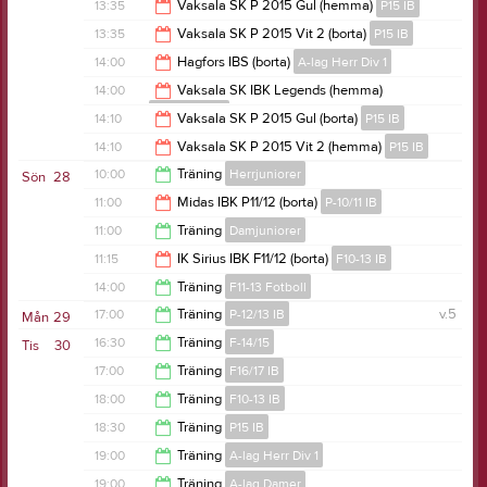
15:00
13:35
Vaksala SK P 2015 Gul (hemma)
P15 IB
15:00
13:35
Vaksala SK P 2015 Vit 2 (borta)
P15 IB
15:35
14:00
Hagfors IBS (borta)
A-lag Herr Div 1
15:35
14:00
Vaksala SK IBK Legends (hemma)
A-lag Damer
16:00
14:10
Vaksala SK P 2015 Gul (borta)
P15 IB
16:00
14:10
Vaksala SK P 2015 Vit 2 (hemma)
P15 IB
16:10
10:00
Träning
Herrjuniorer
Sön
28
16:10
11:00
Midas IBK P11/12 (borta)
P-10/11 IB
11:00
11:00
Träning
Damjuniorer
13:00
11:15
IK Sirius IBK F11/12 (borta)
F10-13 IB
12:00
14:00
Träning
F11-13 Fotboll
13:15
17:00
Träning
P-12/13 IB
v.5
Mån
29
16:00
16:30
Träning
F-14/15
Tis
30
18:00
17:00
Träning
F16/17 IB
17:30
18:00
Träning
F10-13 IB
18:00
18:30
Träning
P15 IB
19:00
19:00
Träning
A-lag Herr Div 1
19:30
19:00
Träning
A-lag Damer