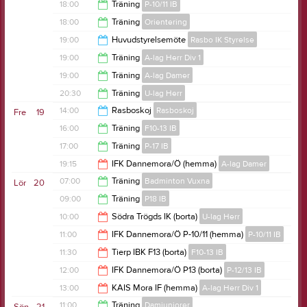
18:30
18:00
Träning
P-10/11 IB
19:30
18:00
Träning
Orientering
19:00
19:00
Huvudstyrelsemöte
Rasbo IK Styrelse
19:00
19:00
Träning
A-lag Herr Div 1
20:00
19:00
Träning
A-lag Damer
20:30
20:30
Träning
U-lag Herr
20:30
14:00
Rasboskoj
Rasboskoj
Fre
19
22:00
16:00
Träning
F10-13 IB
16:00
17:00
Träning
P-17 IB
17:00
19:15
IFK Dannemora/Ö (hemma)
A-lag Damer
18:00
07:00
Träning
Badminton Vuxna
Lör
20
21:15
09:00
Träning
P18 IB
09:00
10:00
Södra Trögds IK (borta)
U-lag Herr
10:00
11:00
IFK Dannemora/Ö P-10/11 (hemma)
P-10/11 IB
12:00
11:30
Tierp IBK F13 (borta)
F10-13 IB
13:00
12:00
IFK Dannemora/Ö P13 (borta)
P-12/13 IB
13:30
13:00
KAIS Mora IF (hemma)
A-lag Herr Div 1
14:00
11:00
Träning
Damjuniorer