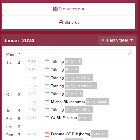
Prenumerera
Skriv ut
Januari 2024
Alla aktiviteter
v.1
Mån
1
17:00
Träning
P-10/11 IB
Tis
2
17:30
Träning
F-14/15
18:00
19:00
Träning
A-lag Herr Div 1
18:30
19:30
Träning
A-lag Herrar Div 5
20:30
17:00
Träning
P-12/13 IB
Ons
3
21:00
19:00
Midas IBK (hemma)
A-lag Damer
18:00
19:00
Träning
A-lag Herr Div 1
Tor
4
21:00
07:45
GUSK Flickcup
F-14/15
Fre
5
20:30
Lör
6
16:45
14:00
Frötuna IBF P-11 (borta)
P-10/11 IB
Sön
7