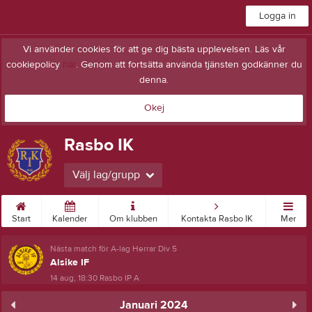
Logga in
Vi använder cookies för att ge dig bästa upplevelsen. Läs vår
cookiepolicy
här
. Genom att fortsätta använda tjänsten godkänner du
denna.
Okej
Rasbo IK
Välj lag/grupp
Start
Kalender
Om klubben
Kontakta Rasbo IK
Mer
Nästa match för A-lag Herrar Div 5
Alsike IF
14 aug, 18:30
Rasbo IP A
Januari 2024