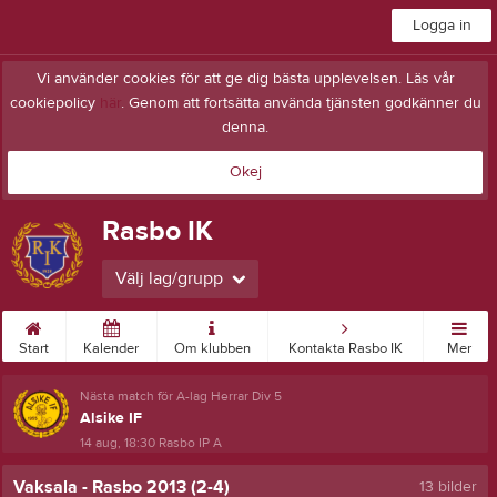
Logga in
Vi använder cookies för att ge dig bästa upplevelsen. Läs vår
cookiepolicy
här
. Genom att fortsätta använda tjänsten godkänner du
denna.
Okej
Rasbo IK
Välj lag/grupp
Start
Kalender
Om klubben
Kontakta Rasbo IK
Mer
Nästa match för A-lag Herrar Div 5
Alsike IF
14 aug, 18:30
Rasbo IP A
Vaksala - Rasbo 2013 (2-4)
13 bilder